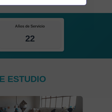
Años de Servicio
22
E ESTUDIO