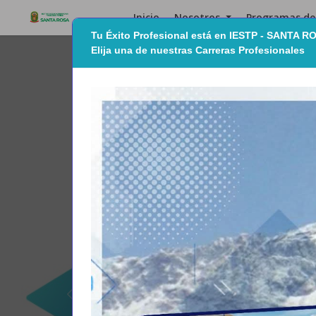
Inicio
Nosotros
Programas de
Tu Éxito Profesional está en IESTP - SANTA R
Elija una de nuestras Carreras Profesionales
Previous