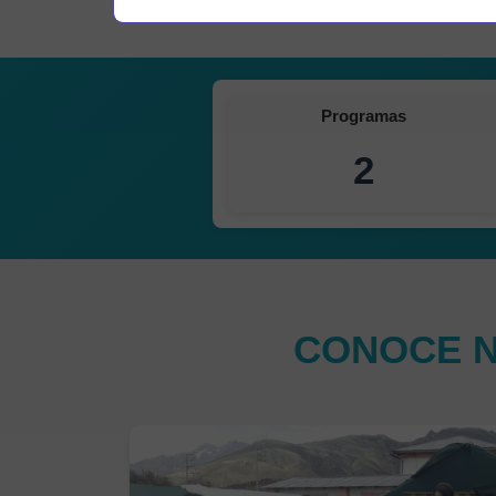
Programas
2
CONOCE N